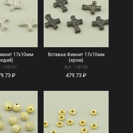
ианит 17х10мм
Вставка Фианит 17х10мм
родий)
(хром)
:
118107
Арт:
118108
9.73 ₽
479.73 ₽