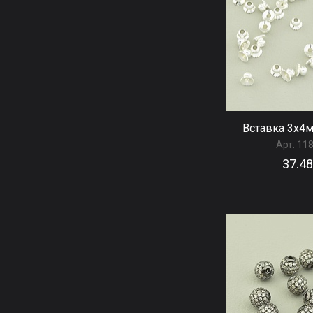
Вставка 3х4м
Арт:
11
37.48