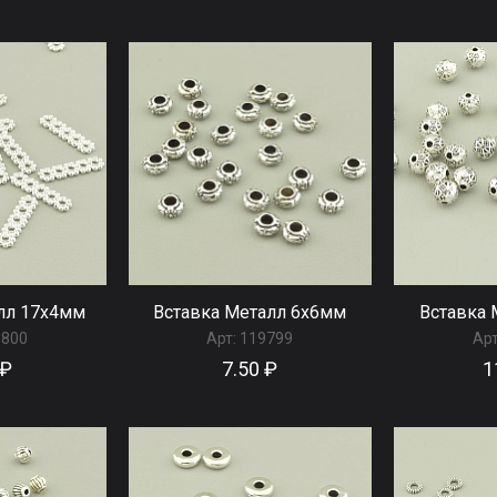
лл 17x4мм
Вставка Металл 6x6мм
Вставка 
9800
Арт:
119799
Арт
 ₽
7.50 ₽
1