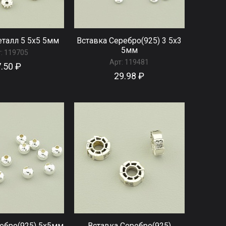
еталл 5 5x5 5мм
Вставка Серебро(925) 3 5x3
5мм
:
119705
Арт:
119481
7.50 ₽
29.98 ₽
ебро(925) 5x5мм
Вставка Серебро(925)