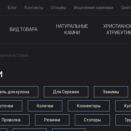
м
Блог
Контакты
Отзывы
Исцеление камнями
Свят
НАТУРАЛЬНЫЕ
ХРИСТИАНС
ВИД ТОВАРА
КАМНИ
АТРИБУТИ
урные вставки
и
ль для кулона
Для Сережек
Зажимы
сточки
Колечки
Коннекторы
Ку
Проволка
Резинки
Стопоры
Тр