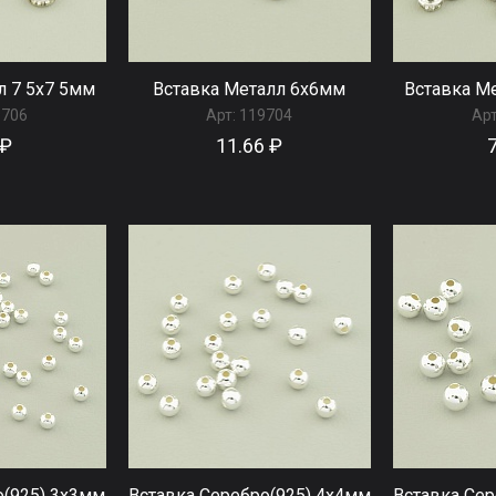
л 7 5x7 5мм
Вставка Металл 6x6мм
Вставка М
9706
Арт:
119704
Арт
 ₽
11.66 ₽
о(925) 3x3мм
Вставка Серебро(925) 4x4мм
Вставка Сер