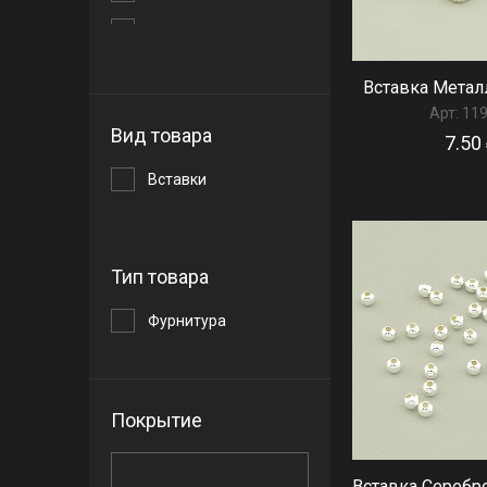
1,5 мм.
11 мм.
Вставка Метал
15 мм.
Арт:
11
Вид товара
7.50
2 мм.
Вставки
3 мм.
4 мм.
5 мм.
Тип товара
6 мм.
Фурнитура
7 мм.
8 мм.
Покрытие
Вставка Серебр