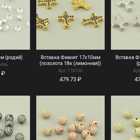
м (родий)
Вставка Фианит 17х10мм
Вставка Ф
(позолота 18к (лимонная))
(
8496
Арт:
118106
Арт
 ₽
479.73 ₽
47