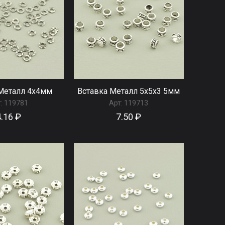
Металл 4x4мм
Вставка Металл 5x5x3 5мм
:
119781
Арт:
119713
4.16 ₽
7.50 ₽