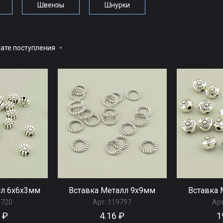
Швензы
Шнурки
ате поступления
лл 6x6x3мм
Вставка Металл 9x9мм
Вставка 
9720
Арт:
119797
Арт
 ₽
4.16 ₽
1