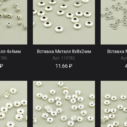
алл 4x4мм
Вставка Металл 8x8x2мм
Вставка 
9786
Арт:
119782
Арт
 ₽
11.66 ₽