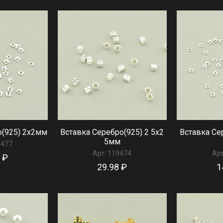
о(925) 2x2мм
Вставка Серебро(925) 2 5x2
Вставка Се
5мм
9477
Арт:
119474
Арт
 ₽
29.98 ₽
1