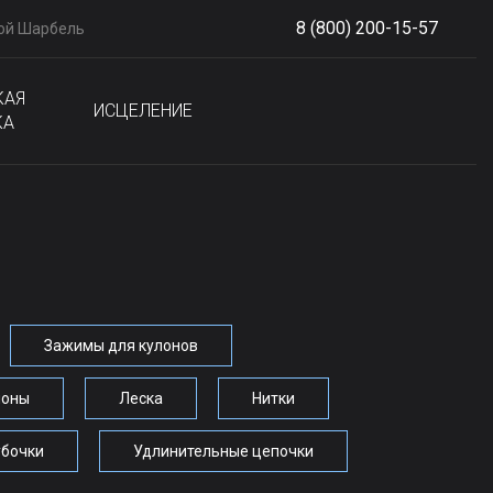
8 (800) 200-15-57
ой Шарбель
S
phone
КАЯ
ИСЦЕЛЕНИЕ
КА
Зажимы для кулонов
лоны
Леска
Нитки
убочки
Удлинительные цепочки