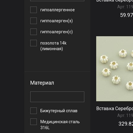
Арт:
11
гипоаллергенное
59.97
гиппоалерген(з)
гиппоалерген(с)
позолота 14k
(лимонная)
позолота 18к
позолота 18к
(лимонная)
Материал
позолота 18к
(розовая)
родий
Вставка Серебр
Бижутерный сплав
Арт:
11
хром
Медицинская сталь
329.8
316L