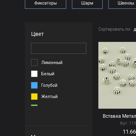
Фиксаторы
Шарм
Швензы
Сортировать по:
д
Цвет
Лимонный
Белый
Голубой
Желтый
Зеленый
Вставка Мета
Золотой
Арт:
11
Красный
11.66