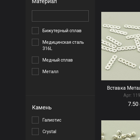
Материал
Малиновый
Разноцветный
Розовый
Бижутерный сплав
Серебряный
Медицинская сталь
316L
Серый
Медный сплав
Синий
Металл
Хрустальный
Пластик
Вставка Мета
Черный
Серебро(925)
Арт:
11
7.50
Камень
Сталь
Галиотис
Сrystal