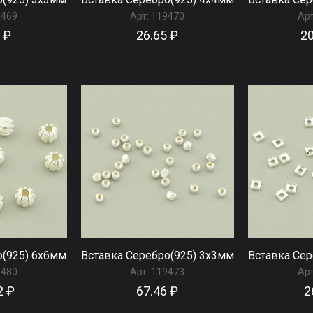
9469
Арт:
119470
Арт
 ₽
26.65 ₽
20
о(925) 6x6мм
Вставка Серебро(925) 3x3мм
Вставка Сер
9480
Арт:
119473
Арт
2 ₽
67.46 ₽
2