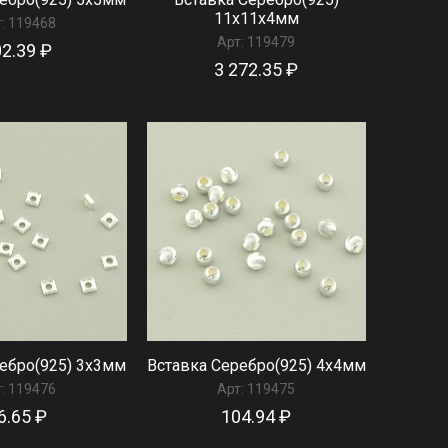
11x11x4мм
:
119468
Арт:
119479
2.39 ₽
3 272.35 ₽
ебро(925) 3x3мм
Вставка Серебро(925) 4x4мм
:
119476
Арт:
119475
6.65 ₽
104.94 ₽