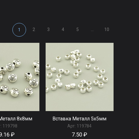
2
3
4
5
...
10
1
Металл 8x8мм
Вставка Металл 5x5мм
:
119798
Арт:
119784
9.16 ₽
7.50 ₽