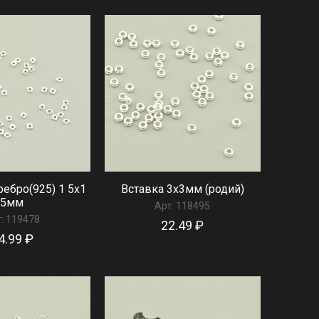
ребро(925) 1 5x1
Вставка 3х3мм (родий)
5мм
Арт:
118495
:
119478
22.49 ₽
4.99 ₽