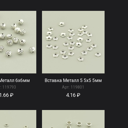
Металл 6x6мм
Вставка Металл 5 5x5 5мм
:
119793
Арт:
119801
1.66 ₽
4.16 ₽