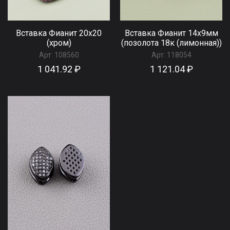
Вставка Фианит 20х20
Вставка Фианит 14х9мм
(хром)
(позолота 18к (лимонная))
Арт:
108560
Арт:
118054
1 041.92 ₽
1 121.04 ₽