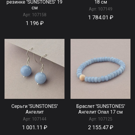
резинке 'SUNSTONES' 19
18 см
см
Арт:
107149
Арт:
107158
1 784.01 ₽
1 196 ₽
Серьги 'SUNSTONES'
Браслет 'SUNSTONES'
Ангелит
Ангелит Опал 17 см
Арт:
107144
Арт:
107125
1 001.11 ₽
2 155.47 ₽