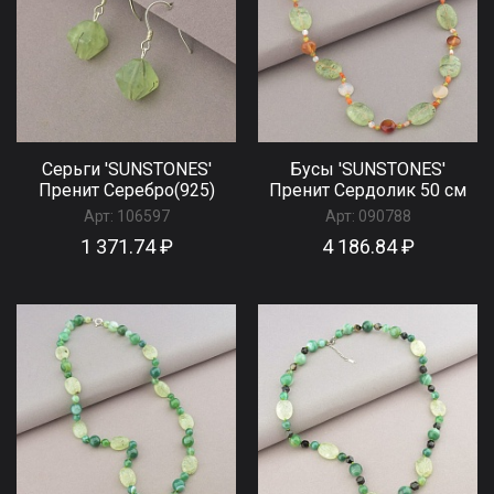
Серьги 'SUNSTONES'
Бусы 'SUNSTONES'
Пренит Серебро(925)
Пренит Сердолик 50 см
Арт:
106597
Арт:
090788
1 371.74 ₽
4 186.84 ₽