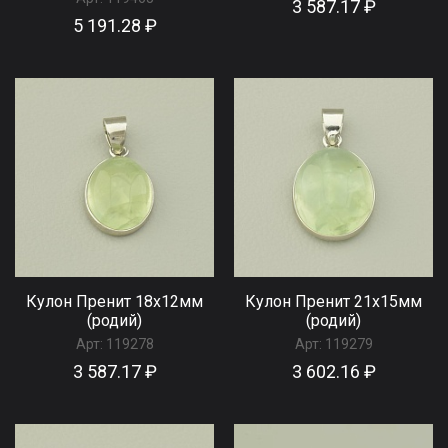
3 587.17 ₽
5 191.28 ₽
Кулон Пренит 18х12мм
Кулон Пренит 21х15мм
(родий)
(родий)
Арт:
119278
Арт:
119279
3 587.17 ₽
3 602.16 ₽