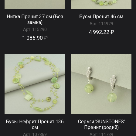
Нитка Пренит 37 см (Без
Бусы Пренит 46 см
замка)
Арт:
114929
Арт:
115290
4 992.22 ₽
1 086.90 ₽
Бусы Нефрит Пренит 136
Серьги 'SUNSTONES'
см
Пренит (родий)
Арт:
107869
Арт:
114739