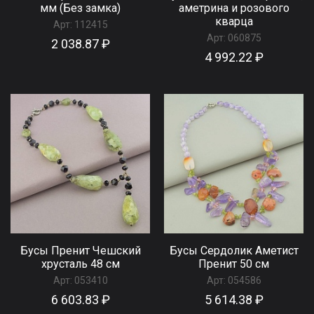
мм (Без замка)
аметрина и розового
кварца
Арт:
112415
Арт:
060875
2 038.87 ₽
4 992.22 ₽
Бусы Пренит Чешский
Бусы Сердолик Аметист
хрусталь 48 см
Пренит 50 см
Арт:
053410
Арт:
054586
6 603.83 ₽
5 614.38 ₽