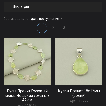
Фильтры
Сортировать по:
дате поступления
2
3
1
Бусы Пренит Розовый
Кулон Пренит 18х12мм
кварц Чешский хрусталь
(родий)
47 см
Арт:
119277
Арт:
119465