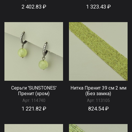
2 402.83 ₽
1 323.43 ₽
Серьги 'SUNSTONES'
Нитка Пренит 39 см 2 мм
Пренит (хром)
(Без замка)
Арт:
114740
Арт:
113105
1 221.82 ₽
824.54 ₽