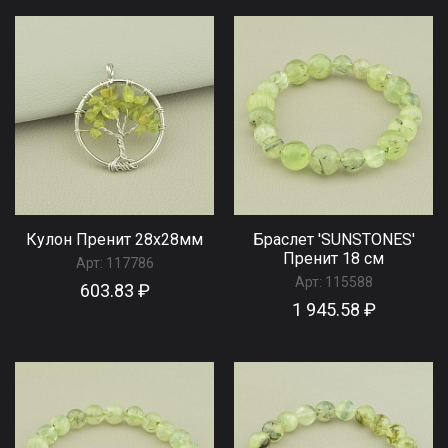
Кулон Пренит 28x28мм
Браслет 'SUNSTONES'
Пренит 18 см
Арт:
117786
Арт:
115588
603.83 ₽
1 945.58 ₽