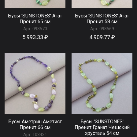
Бусы 'SUNSTONES' Агат
Бусы 'SUNSTONES' Агат
Пренит 65 см
Пренит 58 см
Арт:
098570
Арт:
098569
5 993.33 ₽
4 909.77 ₽
Бусы Аметрин Аметист
Бусы 'SUNSTONES'
Пренит 66 см
Пренит Гранат Чешский
хрусталь 54 см
Арт:
103431