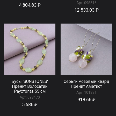
Арт:
098516
4 804.83 ₽
12 533.03 ₽
Бусы 'SUNSTONES'
Серьги Розовый кварц
Пренит Волосатик
Пренит Аметист
Раухтопаз 55 см
Арт:
101881
Арт:
098470
918.66 ₽
5 686 ₽