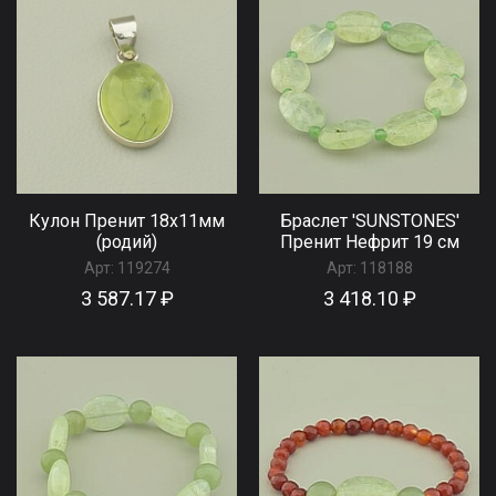
Кулон Пренит 18х11мм
Браслет 'SUNSTONES'
(родий)
Пренит Нефрит 19 см
Арт:
119274
Арт:
118188
3 587.17 ₽
3 418.10 ₽