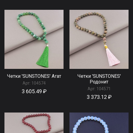
Четки 'SUNSTONES' Агат
Четки 'SUNSTONES'
Родонит
Арт:
104574
Арт:
104571
3 605.49 ₽
3 373.12 ₽