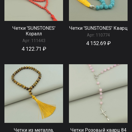
Четки 'SUNSTONES'
Четки 'SUNSTONES' Кварц
Коралл
Арт:
110774
Арт:
111443
4 152.69 ₽
4 122.71 ₽
Четки из металла,
Четки Розовый кварц 84