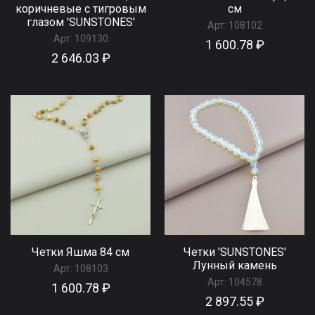
коричневые с тигровым
см
глазом 'SUNSTONES'
Арт:
108102
Арт:
109130
1 600.78 ₽
2 646.03 ₽
Четки Яшма 84 см
Четки 'SUNSTONES'
Лунный камень
Арт:
108103
Арт:
104578
1 600.78 ₽
2 897.55 ₽