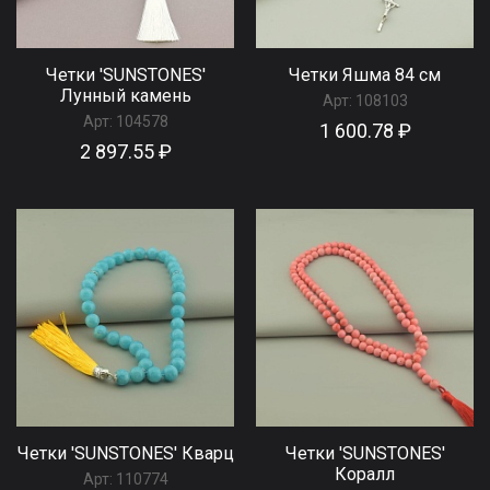
Четки 'SUNSTONES'
Четки Яшма 84 см
Лунный камень
Арт:
108103
Арт:
104578
1 600.78 ₽
2 897.55 ₽
Четки 'SUNSTONES' Кварц
Четки 'SUNSTONES'
Коралл
Арт:
110774