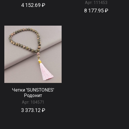
Арт:
111453
4 152.69 ₽
8 177.95 ₽
Четки 'SUNSTONES'
Родонит
Арт:
104571
3 373.12 ₽