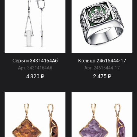
Серьги 34314164Аб
Кольцо 24615444-17
Арт:
34314164Аб
Арт:
24615444-17
4 320 ₽
2 475 ₽