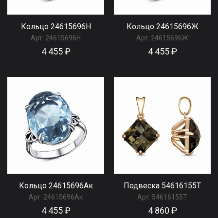
Кольцо 24615696Н
Кольцо 24615696Ж
Арт:
24615696Н
Арт:
24615696Ж
4 455 ₽
4 455 ₽
Кольцо 24615696Ак
Подвеска 54616155Т
Арт:
24615696Ак
Арт:
54616155Т
4 455 ₽
4 860 ₽