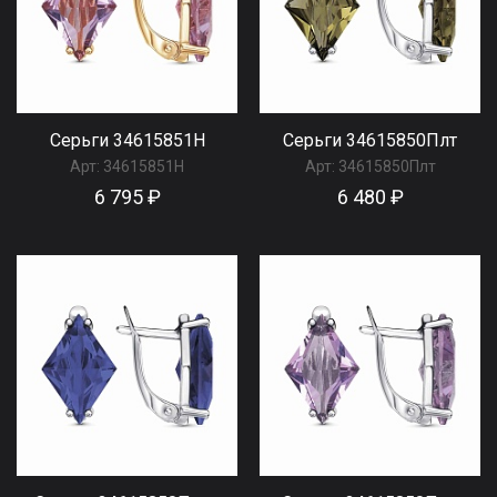
Серьги 34615851Н
Серьги 34615850Плт
Арт:
34615851Н
Арт:
34615850Плт
6 795 ₽
6 480 ₽