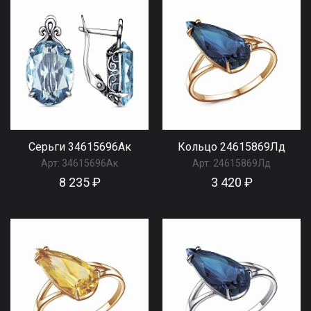
Серьги 34615696Ак
Кольцо 24615869Лд
Арт:
34615696Ак
Арт:
24615869Лд
8 235 ₽
3 420 ₽