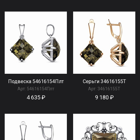
Подвеска 54616154Плт
Серьги 34616155Т
Арт:
54616154Плт
Арт:
34616155Т
4 635 ₽
9 180 ₽