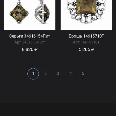
Серьги 34616154Плт
Брошь 14615710Т
Арт:
34616154Плт
Арт:
14615710Т
8 820 ₽
5 265 ₽
2
3
4
5
1