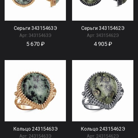
Серьги 34315463Э
Серьги 34315462Э
Арт:
34315463Э
Арт:
34315462Э
5 670 ₽
4 905 ₽
Кольцо 24315463Э
Кольцо 24315462Э
Арт:
24315463Э
Арт:
24315462Э