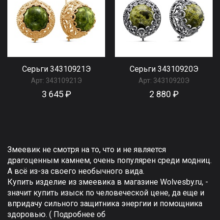
Серьги 34310921Э
Серьги 34310920Э
Арт:
34310921Э
Арт:
34310920Э
3 645 ₽
2 880 ₽
Змеевик не смотря на то, что и не является
драгоценным камнем, очень популярен среди модниц.
А всё из-за своего необычного вида.
Купить изделие из змеевика в магазине Wolvesby.ru, -
значит купить изыск по человеческой цене, да еще и
впридачу сильного защитника энергии и помощника
здоровью. ( Подробнее об