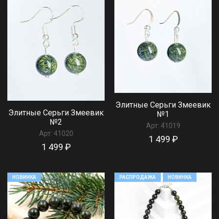
Элитные Серьги Змеевик
Элитные Серьги Змеевик
№1
№2
Арт:
41019
Арт:
41020
1 499 ₽
1 499 ₽
НОВИНКА
РАСПРОДАЖА
НОВИНКА