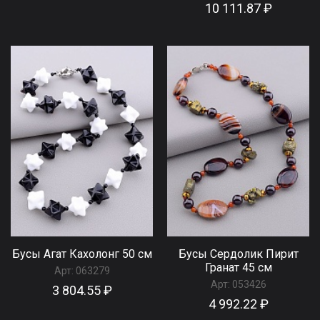
10 111.87 ₽
Бусы Агат Кахолонг 50 см
Бусы Сердолик Пирит
Гранат 45 см
Арт:
063279
Арт:
053426
3 804.55 ₽
4 992.22 ₽