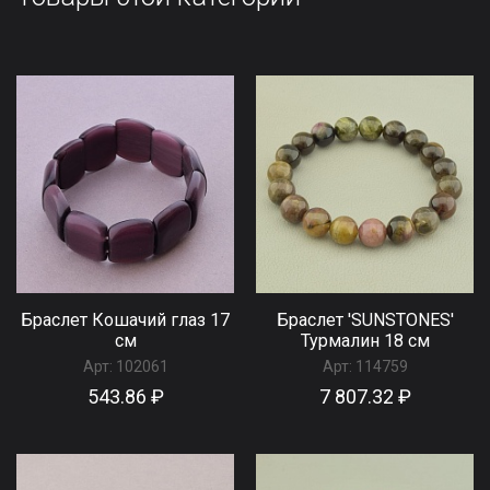
Браслет Кошачий глаз 17
Браслет 'SUNSTONES'
см
Турмалин 18 см
Арт:
102061
Арт:
114759
543.86 ₽
7 807.32 ₽