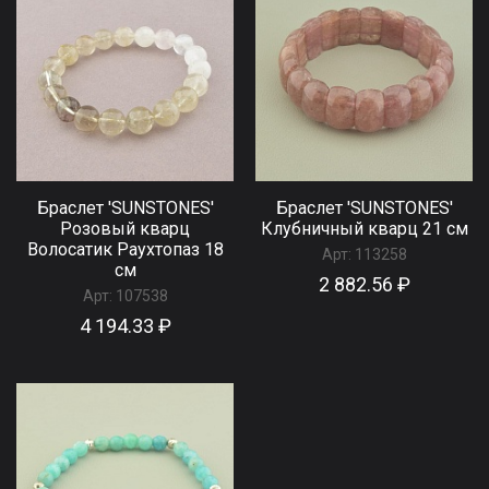
Браслет 'SUNSTONES'
Браслет 'SUNSTONES'
Розовый кварц
Клубничный кварц 21 см
Волосатик Раухтопаз 18
Арт:
113258
см
2 882.56 ₽
Арт:
107538
4 194.33 ₽