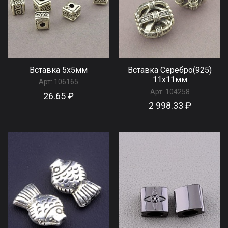
Вставка 5x5мм
Вставка Серебро(925)
11x11мм
Арт:
106165
Арт:
104258
26.65 ₽
2 998.33 ₽