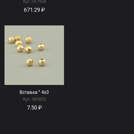
Арт:
097958
671.29 ₽
Вставка '' 4х3
Арт:
089850
7.50 ₽