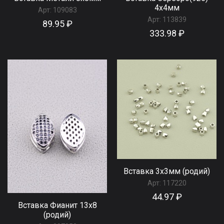
4x4мм
Арт:
109083
Арт:
113839
89.95 ₽
333.98 ₽
Вставка 3х3мм (родий)
Арт:
117220
44.97 ₽
Вставка Фианит 13х8
(родий)