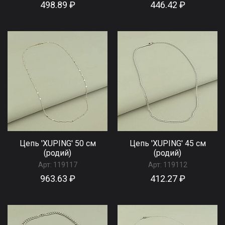
498.89 ₽
446.42 ₽
Цепь 'XUPING' 50 см
Цепь 'XUPING' 45 см
(родий)
(родий)
Арт:
119117
Арт:
119112
963.63 ₽
412.27 ₽