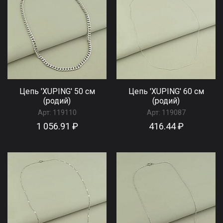
Цепь 'XUPING' 50 см
Цепь 'XUPING' 60 см
(родий)
(родий)
Арт:
119110
Арт:
119087
1 056.91 ₽
416.44 ₽