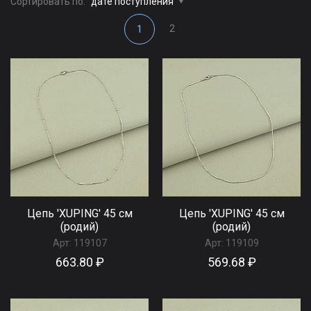
Сортировать по:
дате поступления
2
1
Цепь 'XUPING' 45 см
Цепь 'XUPING' 45 см
(родий)
(родий)
Арт:
119107
Арт:
119109
663.80 ₽
569.68 ₽