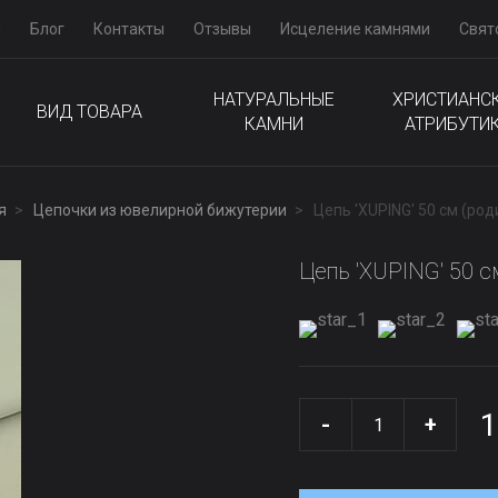
м
Блог
Контакты
Отзывы
Исцеление камнями
Свят
НАТУРАЛЬНЫЕ
ХРИСТИАНС
ВИД ТОВАРА
КАМНИ
АТРИБУТИ
я
Цепочки из ювелирной бижутерии
Цепь 'XUPING' 50 см (род
Цепь 'XUPING' 50 с
1
-
+