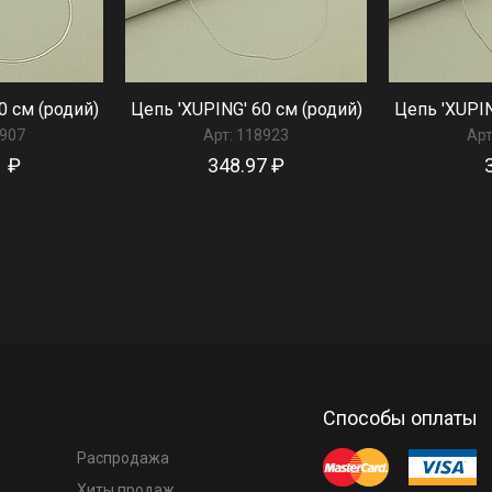
0 см (родий)
Цепь 'XUPING' 60 см (родий)
Цепь 'XUPIN
907
Арт:
118923
Арт
1 ₽
348.97 ₽
Способы оплаты
Распродажа
Хиты продаж