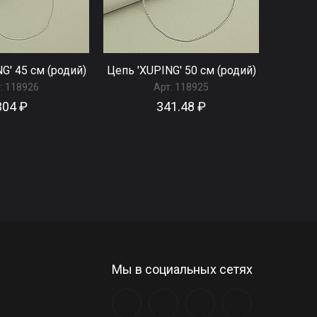
G' 45 см (родий)
Цепь 'XUPING' 50 см (родий)
:
118926
Арт:
118925
304 ₽
341.48 ₽
Мы в социальных сетях