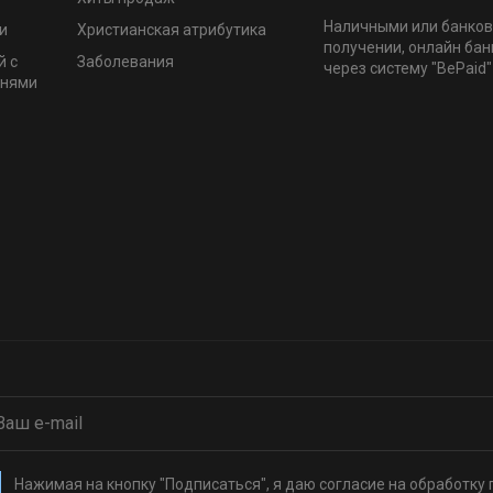
Наличными или банков
и
Христианская атрибутика
получении, онлайн бан
й с
Заболевания
через систему "BePaid"
мнями
Нажимая на кнопку "Подписаться", я даю согласие на обработку