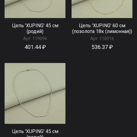
Цепь 'XUPING' 45 см
Цепь 'XUPING' 60 см
(родий)
(позолота 18к (лимонная))
Арт:
119096
Арт:
118916
401.44 ₽
536.37 ₽
Цепь 'XUPING' 45 см