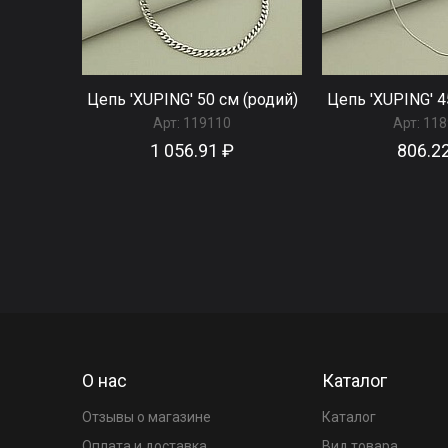
Цепь 'XUPING' 50 см (родий)
Цепь 'XUPING' 4
Арт:
119110
Арт:
118
1 056.91 ₽
806.2
О нас
Каталог
Отзывы о магазине
Каталог
Оплата и доставка
Вид товара