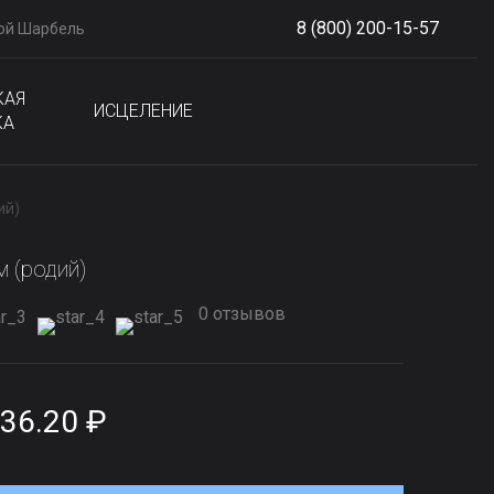
8 (800) 200-15-57
ой Шарбель
S
phone
КАЯ
ИСЦЕЛЕНИЕ
КА
ий)
м (родий)
0 отзывов
36.20 ₽