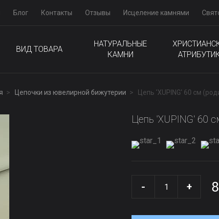
м
Блог
Контакты
Отзывы
Исцеление камнями
Свят
НАТУРАЛЬНЫЕ
ХРИСТИАНС
ВИД ТОВАРА
КАМНИ
АТРИБУТИ
я
Цепочки из ювелирной бижутерии
Цепь 'XUPING' 60 см (род
Цепь 'XUPING' 60 с
8
-
+