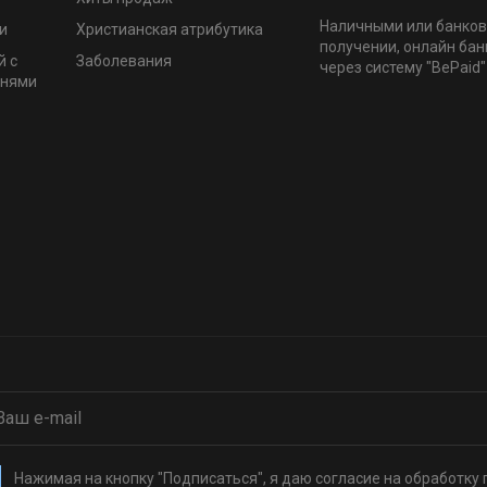
Наличными или банков
и
Христианская атрибутика
получении, онлайн бан
й с
Заболевания
через систему "BePaid"
мнями
Нажимая на кнопку "Подписаться", я даю согласие на обработку