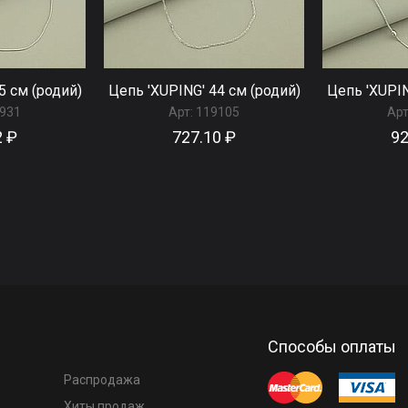
5 см (родий)
Цепь 'XUPING' 44 см (родий)
Цепь 'XUPIN
931
Арт:
119105
Арт
2 ₽
727.10 ₽
92
Способы оплаты
Распродажа
Хиты продаж