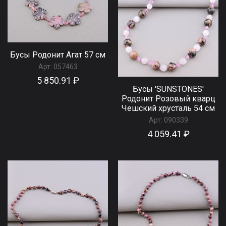
Бусы Родонит Агат 57 см
Арт:
057463
5 850.91 ₽
Бусы 'SUNSTONES'
Родонит Розовый кварц
Чешский хрусталь 54 см
Арт:
090339
4 059.41 ₽