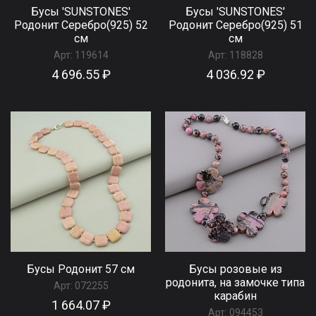
Бусы 'SUNSTONES'
Бусы 'SUNSTONES'
Родонит Серебро(925) 52
Родонит Серебро(925) 51
см
см
Арт:
119614
Арт:
118828
4 696.55 ₽
4 036.92 ₽
Бусы Родонит 57 см
Бусы розовые из
родонита, на замочке типа
Арт:
072255
карабин
1 664.07 ₽
Арт:
094453