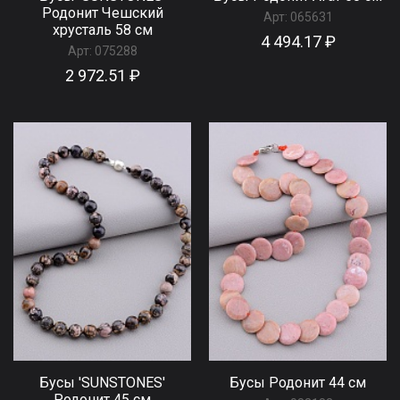
Родонит Чешский
Арт:
065631
хрусталь 58 см
4 494.17 ₽
Арт:
075288
2 972.51 ₽
Бусы 'SUNSTONES'
Бусы Родонит 44 см
Родонит 45 см