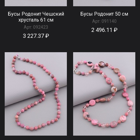
Бусы Родонит Чешский
Бусы Родонит 50 см
хрусталь 61 см
Арт:
091140
Арт:
092423
2 496.11 ₽
3 227.37 ₽