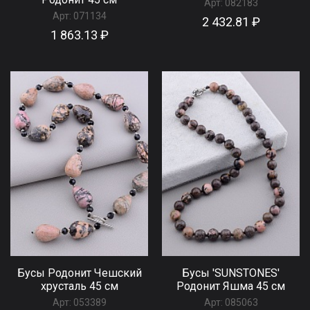
Арт:
082183
Арт:
071134
2 432.81 ₽
1 863.13 ₽
Бусы Родонит Чешский
Бусы 'SUNSTONES'
хрусталь 45 см
Родонит Яшма 45 см
Арт:
053389
Арт:
085063