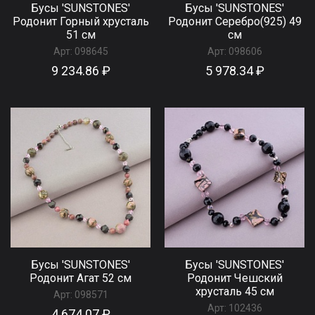
Бусы 'SUNSTONES'
Бусы 'SUNSTONES'
Родонит Горный хрусталь
Родонит Серебро(925) 49
51 см
см
Арт:
098645
Арт:
098606
9 234.86 ₽
5 978.34 ₽
Бусы 'SUNSTONES'
Бусы 'SUNSTONES'
Родонит Агат 52 см
Родонит Чешский
хрусталь 45 см
Арт:
098571
Арт:
102436
4 674.07 ₽