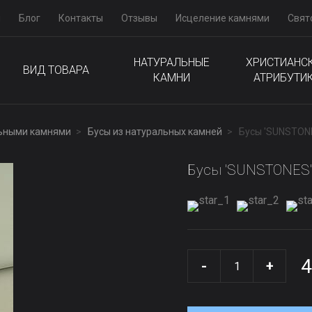
м
Блог
Контакты
Отзывы
Исцеление камнями
Свят
НАТУРАЛЬНЫЕ
ХРИСТИАНС
ВИД ТОВАРА
КАМНИ
АТРИБУТИ
льными камнями
Бусы из натуральных камней
Бусы 'SUNSTONE
Бусы 'SUNSTONES' 
4
-
+