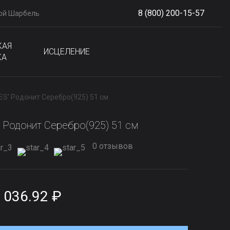
8 (800) 200-15-57
ой Шарбель
S
phone
КАЯ
ИСЦЕЛЕНИЕ
КА
S' Родонит Серебро(925) 51 см
Родонит Серебро(925) 51 см
0 отзывов
 036.92 ₽