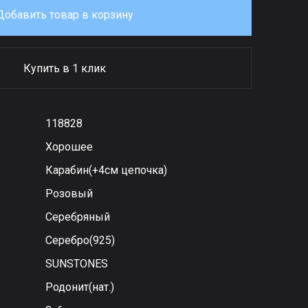
Добавить товар в корзину
Купить в 1 клик
118828
Хорошее
Карабин(+4см цепочка)
Розовый
Серебряный
Серебро(925)
SUNSTONES
Родонит(нат.)