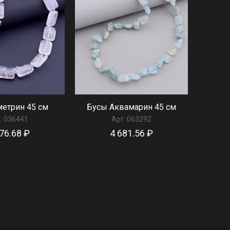
етрин 45 см
Бусы Аквамарин 45 см
:
036441
Арт:
063292
76.68 ₽
4 681.56 ₽