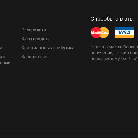
Способы оплаты
Распродажа
Хиты продаж
Наличными или банков
и
Христианская атрибутика
получении, онлайн бан
й с
Заболевания
через систему "BePaid"
мнями