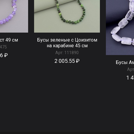
ст 49 см
Бусы зеленые с Цоизитом
на карабине 45 см
475
Арт:
111890
96 ₽
2 005.55 ₽
Бусы Ам
Арт
1 4