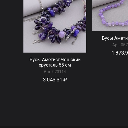
Бусы Амети
Арт:
057
1 873.
Бусы Аметист Чешский
хрусталь 55 см
Арт:
023114
3 043.31 ₽