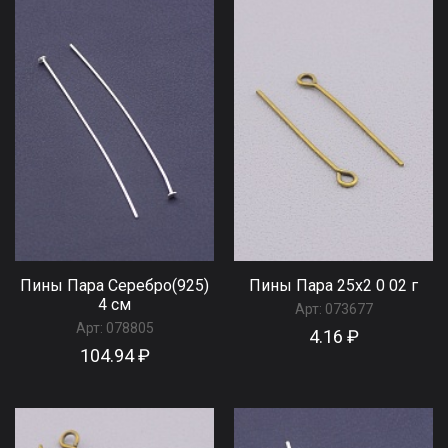
Пины Пара Серебро(925)
Пины Пара 25x2 0 02 г
4 см
Арт:
073677
Арт:
078805
4.16 ₽
104.94 ₽