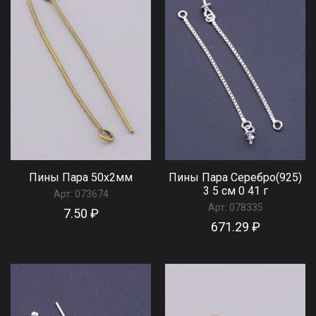
Пины Пара 50х2мм
Пины Пара Серебро(925)
3 5 см 0 41 г
Арт:
073674
Арт:
078335
7.50 ₽
671.29 ₽