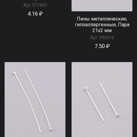
Арт:
071800
4.16 ₽
Пины металлические,
гипоаллергенные, Пара
21x2 мм
Арт:
090016
7.50 ₽