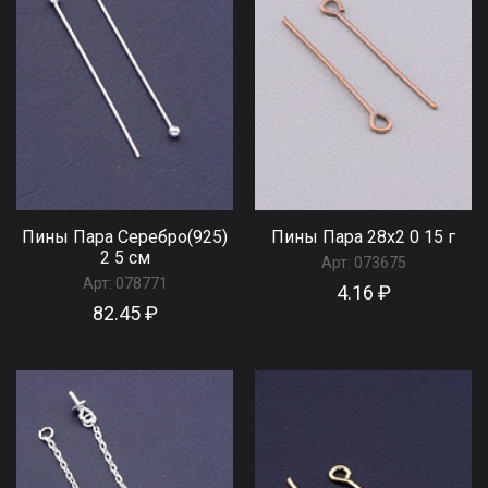
Пины Пара Серебро(925)
Пины Пара 28x2 0 15 г
2 5 см
Арт:
073675
Арт:
078771
4.16 ₽
82.45 ₽