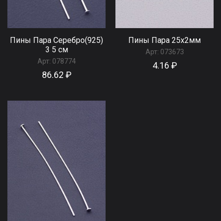
Пины Пара Серебро(925)
Пины Пара 25х2мм
3 5 см
Арт:
073673
Арт:
078774
4.16 ₽
86.62 ₽