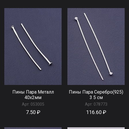
Пины Пара Металл
Пины Пара Серебро(925)
40x2мм
3 5 см
Арт:
053005
Арт:
078773
7.50 ₽
116.60 ₽