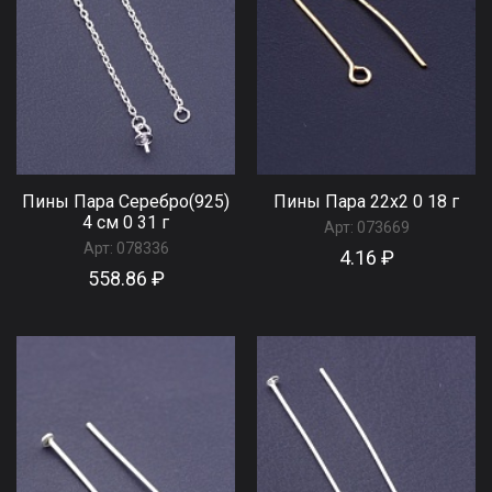
Пины Пара Серебро(925)
Пины Пара 22x2 0 18 г
4 см 0 31 г
Арт:
073669
Арт:
078336
4.16 ₽
558.86 ₽