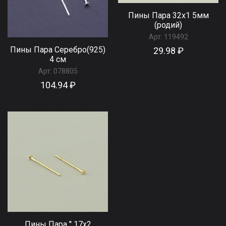
Пины Пара 32х1 5мм
(родий)
Арт:
119492
Пины Пара Серебро(925)
29.98 ₽
4 см
Арт:
078805
104.94 ₽
Пины Пара '' 17х2