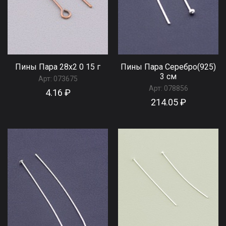
Пины Пара 28x2 0 15 г
Пины Пара Серебро(925)
3 см
Арт:
073675
Арт:
078856
4.16 ₽
214.05 ₽