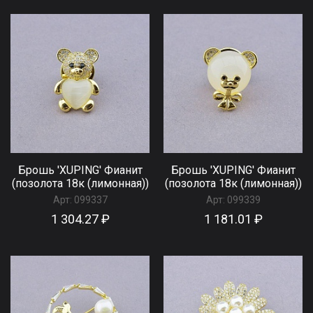
Брошь 'XUPING' Фианит
Брошь 'XUPING' Фианит
(позолота 18к (лимонная))
(позолота 18к (лимонная))
Арт:
099337
Арт:
099339
1 304.27 ₽
1 181.01 ₽