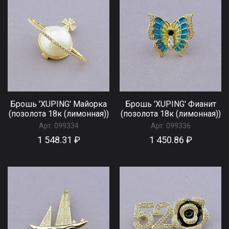
Брошь 'XUPING' Майорка
Брошь 'XUPING' Фианит
(позолота 18к (лимонная))
(позолота 18к (лимонная))
Арт:
099334
Арт:
099336
1 548.31 ₽
1 450.86 ₽