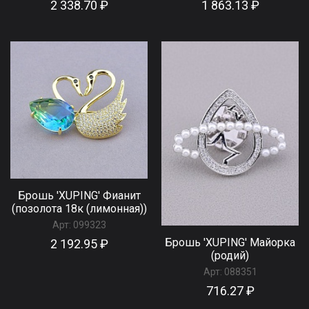
2 338.70 ₽
1 863.13 ₽
Брошь 'XUPING' Фианит
(позолота 18к (лимонная))
Арт:
099323
Брошь 'XUPING' Майорка
2 192.95 ₽
(родий)
Арт:
088351
716.27 ₽