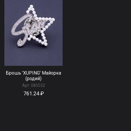
Брошь 'XUPING' Майорка
(родий)
Арт:
085532
761.24 ₽