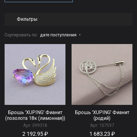
Фильтры
Сортировать по:
дате поступления
Брошь 'XUPING' Фианит
Брошь 'XUPING' Фианит
(позолота 18к (лимонная))
(родий)
Арт:
099318
Арт:
107597
2 192.95 ₽
1 683.23 ₽