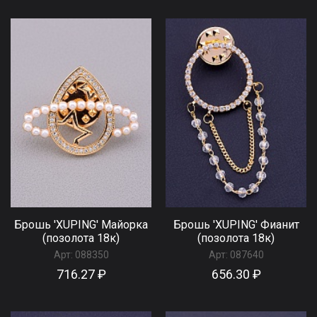
Брошь 'XUPING' Майорка
Брошь 'XUPING' Фианит
(позолота 18к)
(позолота 18к)
Арт:
088350
Арт:
087640
716.27 ₽
656.30 ₽