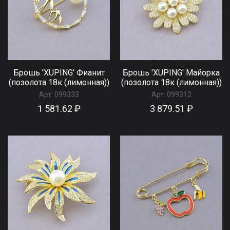
Брошь 'XUPING' Фианит
Брошь 'XUPING' Майорка
(позолота 18к (лимонная))
(позолота 18к (лимонная))
Арт:
099333
Арт:
099312
1 581.62 ₽
3 879.51 ₽