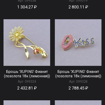
Арт:
099338
Арт:
099319
1 304.27 ₽
2 800.11 ₽
Брошь 'XUPING' Фианит
Брошь 'XUPING' Фианит
(позолота 18к (лимонная))
(позолота 18к (лимонная))
Арт:
099324
Арт:
099328
2 432.81 ₽
2 788.45 ₽