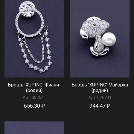
Брошь 'XUPING' Фианит
Брошь 'XUPING' Майорка
(родий)
(родий)
Арт:
087641
Арт:
076741
656.30 ₽
944.47 ₽