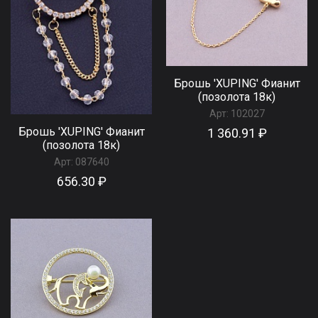
Брошь 'XUPING' Фианит
(позолота 18к)
Арт:
102027
Брошь 'XUPING' Фианит
1 360.91 ₽
(позолота 18к)
Арт:
087640
656.30 ₽