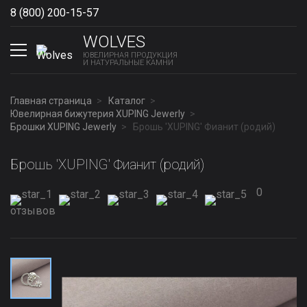
8 (800) 200-15-57
Show phones
WOLVES
ЮВЕЛИРНАЯ ПРОДУКЦИЯ
И НАТУРАЛЬНЫЕ КАМНИ
Главная страница
Каталог
Ювелирная бижутерия XUPING Jewerly
Брошки XUPING Jewerly
Брошь 'XUPING' Фианит (родий)
Брошь 'XUPING' Фианит (родий)
0
отзывов