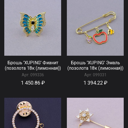
Брошь 'XUPING' Фианит
Брошь 'XUPING' Эмаль
(позолота 18к (лимонная))
(позолота 18к (лимонная))
Арт:
099336
Арт:
099331
1 450.86 ₽
1 394.22 ₽