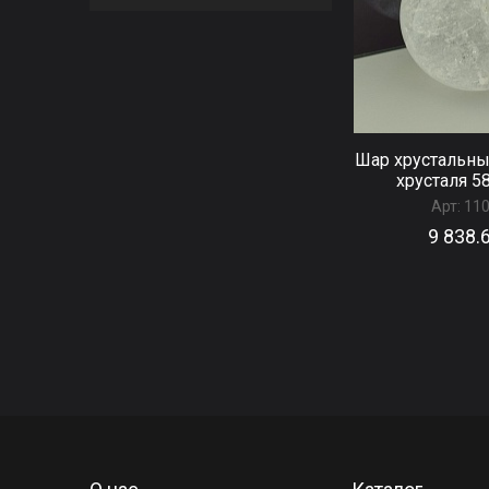
Шар хрустальны
хрусталя 5
Арт:
11
9 838.