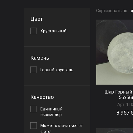
Сортировать по:
д
Цвет
Хрустальный
Камень
Горный хрусталь
Шар Горный 
Качество
56x5
Арт:
11
Единичный
8 957.
экземпляр
Может отличаться от
фото!