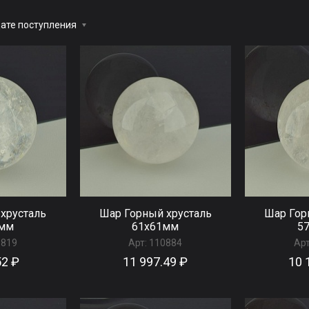
ате поступления
хрусталь
Шар Горный хрусталь
Шар Гор
6мм
61x61мм
5
0819
Арт:
110884
Арт
52 ₽
11 997.49 ₽
10 