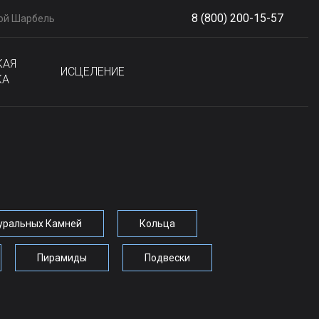
8 (800) 200-15-57
ой Шарбель
S
phone
КАЯ
ИСЦЕЛЕНИЕ
КА
туральных Камней
Кольца
Пирамиды
Подвески