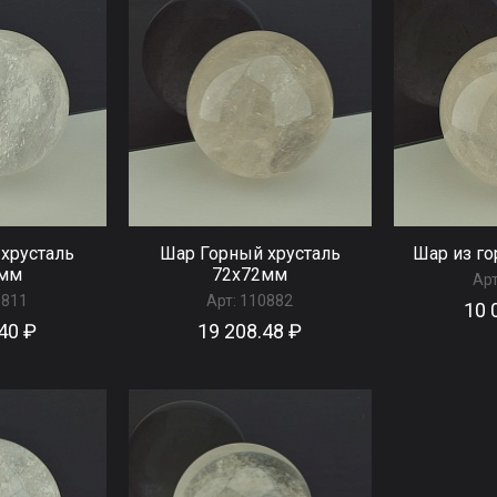
хрусталь
Шар Горный хрусталь
Шар из го
4мм
72x72мм
Арт
0811
Арт:
110882
10 
40 ₽
19 208.48 ₽