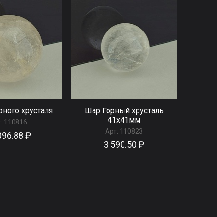
рного хрусталя
Шар Горный хрусталь
41x41мм
:
110816
Арт:
110823
096.88 ₽
3 590.50 ₽