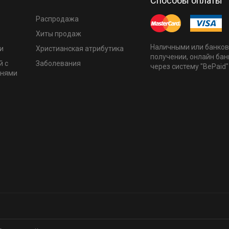
Способы оплаты
Распродажа
Хиты продаж
Наличными или банков
и
Христианская атрибутика
получении, онлайн бан
й с
Заболевания
через систему "BePaid"
мнями