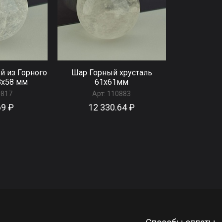
й из Горного
Шар Горный хрусталь
8x58 мм
61x61мм
0817
Арт:
110883
69 ₽
12 330.64 ₽