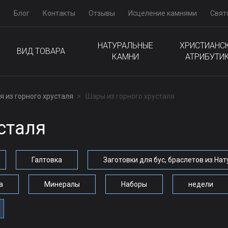
м
Блог
Контакты
Отзывы
Исцеление камнями
Свят
НАТУРАЛЬНЫЕ
ХРИСТИАНС
ВИД ТОВАРА
КАМНИ
АТРИБУТИ
 из горного хрусталя
Шары из горного хрусталя
сталя
Галтовка
Заготовки для бус, браслетов из На
а
Минералы
Наборы
недели