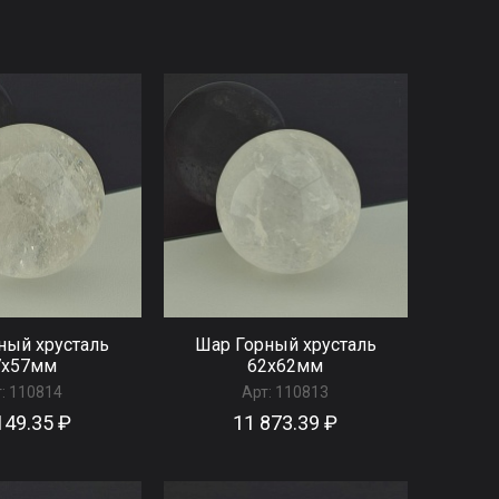
ный хрусталь
Шар Горный хрусталь
7x57мм
62x62мм
:
110814
Арт:
110813
149.35 ₽
11 873.39 ₽