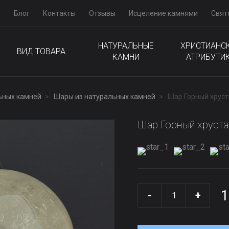
м
Блог
Контакты
Отзывы
Исцеление камнями
Свят
НАТУРАЛЬНЫЕ
ХРИСТИАНС
ВИД ТОВАРА
КАМНИ
АТРИБУТИ
ьных камней
Шары из натуральных камней
Шар Горный хрус
Шар Горный хруст
1
-
+