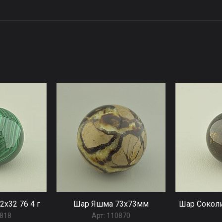
2x32 76 4 г
Шар Яшма 73x73мм
Шар Соколи
818
Арт:
110870