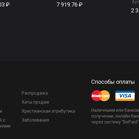
Арт
03 ₽
7 919.76 ₽
2 3
Способы оплаты
Распродажа
Хиты продаж
Наличными или банков
и
Христианская атрибутика
получении, онлайн бан
й с
Заболевания
через систему "BePaid"
мнями