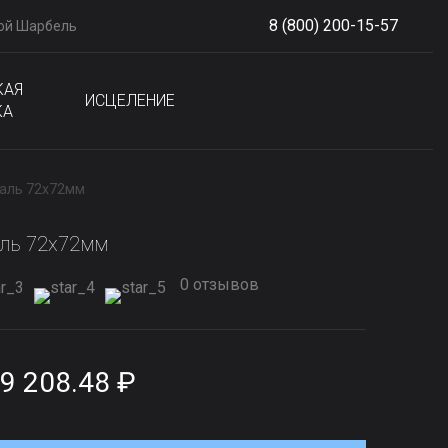
8 (800) 200-15-57
ой Шарбель
S
phone
КАЯ
ИСЦЕЛЕНИЕ
КА
таль 72x72мм
аль 72x72мм
0 отзывов
9 208.48 ₽