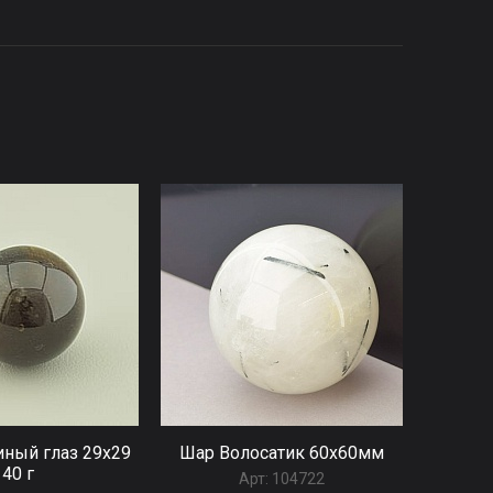
ный глаз 29x29
Шар Волосатик 60x60мм
40 г
Арт:
104722