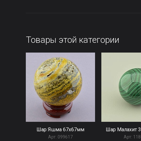
Товары этой категории
Шар Яшма 67x67мм
Шар Малахит 3
Арт:
099617
Арт:
118