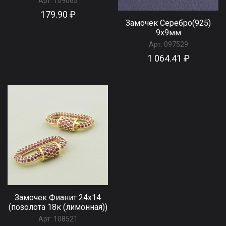
Арт:
109065
179.90 ₽
Замочек Серебро(925)
9x9мм
Арт:
097529
1 064.41 ₽
Замочек Фианит 24х14
(позолота 18к (лимонная))
Арт:
108521