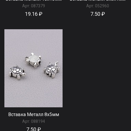
Арт:
087379
Арт:
052960
19.16 ₽
7.50 ₽
Вставка Металл 8x5мм
Арт:
088194
7.50 ₽