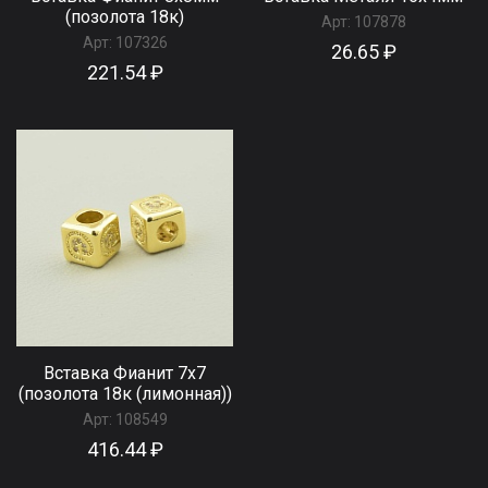
(позолота 18к)
Арт:
107878
Арт:
107326
26.65 ₽
221.54 ₽
Вставка Фианит 7х7
(позолота 18к (лимонная))
Арт:
108549
416.44 ₽