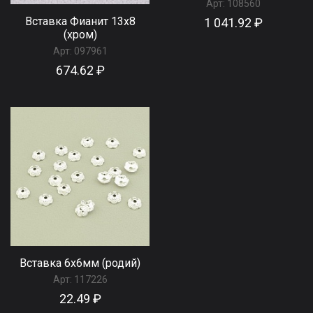
Арт:
108560
Вставка Фианит 13х8
1 041.92 ₽
(хром)
Арт:
097961
674.62 ₽
Вставка 6х6мм (родий)
Арт:
117226
22.49 ₽