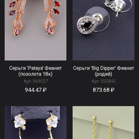
Серьги 'Pataya' Фианит
Серьги 'Big Dipper' Фианит
(позолота 18к)
(родий)
Арт:
069527
Арт:
055845
944.47 ₽
873.68 ₽