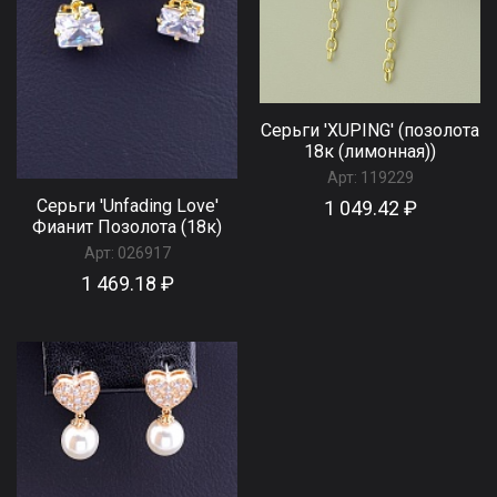
Серьги 'XUPING' (позолота
18к (лимонная))
Арт:
119229
Серьги 'Unfading Love'
1 049.42 ₽
Фианит Позолота (18к)
Арт:
026917
1 469.18 ₽