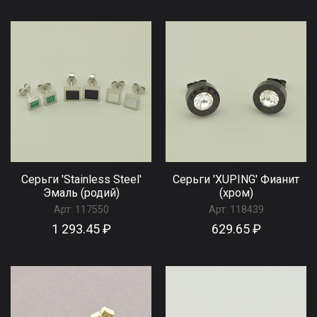
Серьги 'Stainless Steel'
Серьги 'XUPING' Фианит
Эмаль (родий)
(хром)
Арт:
117550
Арт:
118439
1 293.45 ₽
629.65 ₽