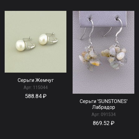
Серьги Жемчуг
Арт:
115044
588.84 ₽
Серьги 'SUNSTONES'
Лабрадор
Арт:
091534
869.52 ₽