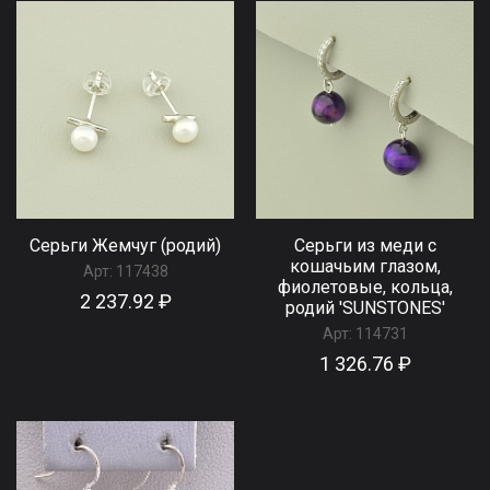
Серьги Жемчуг (родий)
Серьги из меди с
кошачьим глазом,
Арт:
117438
фиолетовые, кольца,
2 237.92 ₽
родий 'SUNSTONES'
Арт:
114731
1 326.76 ₽