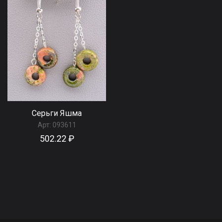
Серьги Яшма
Арт:
093611
502.22 ₽