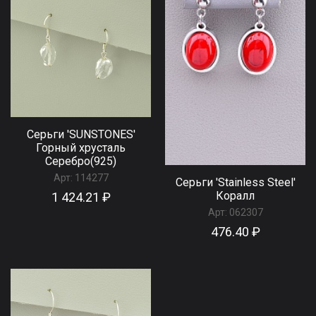
Серьги 'SUNSTONES'
Горный хрусталь
Серебро(925)
Арт:
114277
Серьги 'Stainless Steel'
Коралл
1 424.21 ₽
Арт:
062307
476.40 ₽