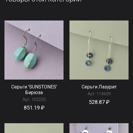
Серьги 'SUNSTONES'
Серьги Лазурит
Бирюза
Арт:
114609
Арт:
102250
528.87 ₽
851.19 ₽