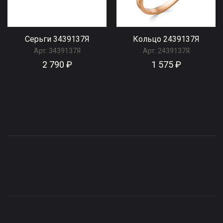
Серьги 3439137Я
Кольцо 2439137Я
Арт:
3439137Я
Арт:
2439137Я
2 790 ₽
1 575 ₽