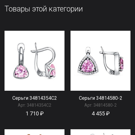
Товары этой категории
Серьги 34814354С2
Серьги 34814580-2
Арт:
34814354С2
Арт:
34814580-2
1 710 ₽
4 455 ₽