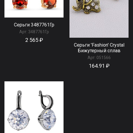
Серьги 3487761Гр
Арт:
3487761Гр
2 565 ₽
Серьги 'Fashion' Сrystal
Бижутерный сплав
Арт:
051566
164.91 ₽