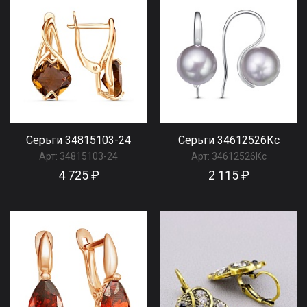
Серьги 34815103-24
Серьги 34612526Кс
Арт:
34815103-24
Арт:
34612526Кс
4 725 ₽
2 115 ₽