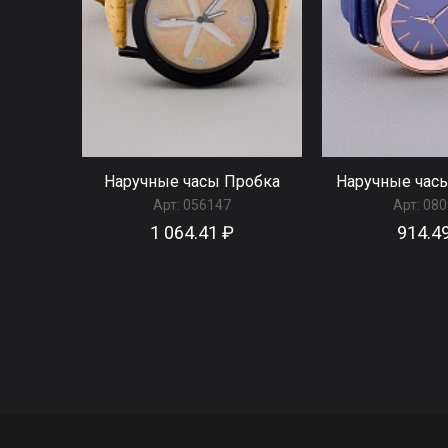
Наручные часы Пробка
Наручные час
Арт:
056147
Арт:
080
1 064.41 ₽
914.4