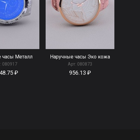
 часы Металл
Наручные часы Эко кожа
:
080917
Арт:
080873
48.75 ₽
956.13 ₽