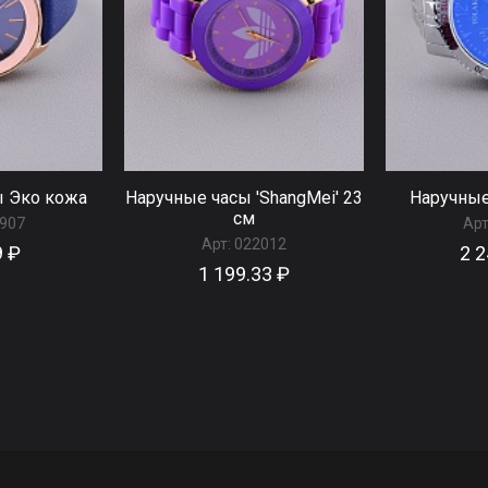
ы Эко кожа
Наручные часы 'ShangMei' 23
Наручные
см
907
Арт
Арт:
022012
9 ₽
2 2
1 199.33 ₽