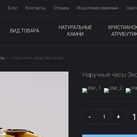
м
Блог
Контакты
Отзывы
Исцеление камнями
Свят
НАТУРАЛЬНЫЕ
ХРИСТИАНС
ВИД ТОВАРА
КАМНИ
АТРИБУТИ
сы
Наручные часы Эко кожа
Наручные часы Эк
1
-
+