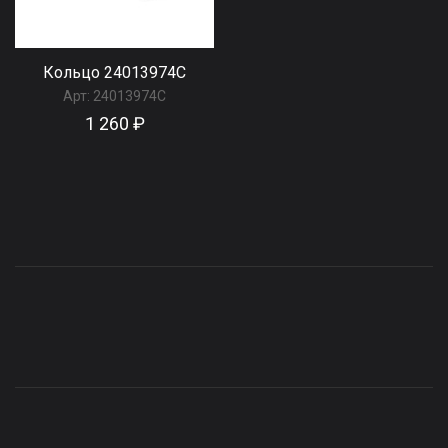
Кольцо 24013974С
Арт:
24013974С
1 260 ₽