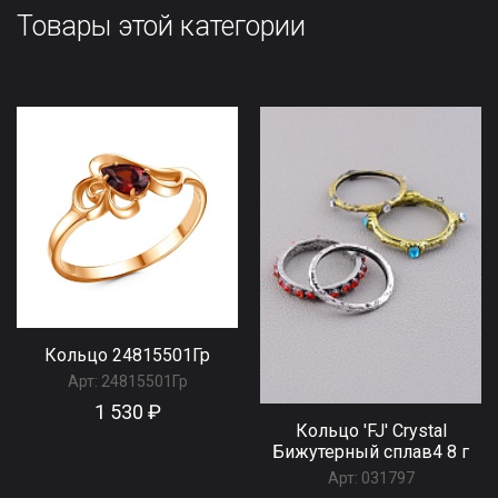
Товары этой категории
Кольцо 24815501Гр
Арт:
24815501Гр
1 530 ₽
Кольцо 'FJ' Сrystal
Бижутерный сплав4 8 г
Арт:
031797