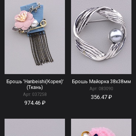
Брошь 'Hanbeishi(Корея)'
Брошь Майорка 38x38мм
(Ткань)
Арт:
083090
Арт:
037258
356.47 ₽
974.46 ₽