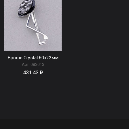
Брошь Сrystal 60x22мм
Арт:
083013
431.43 ₽