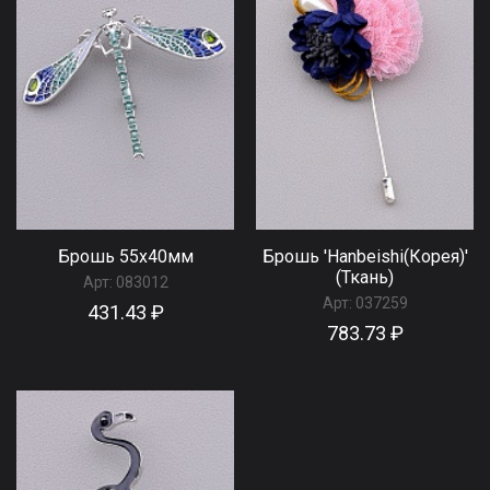
Брошь 55x40мм
Брошь 'Hanbeishi(Корея)'
(Ткань)
Арт:
083012
Арт:
037259
431.43 ₽
783.73 ₽