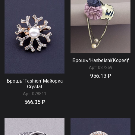
Брошь 'Hanbeishi(Корея)'
Арт:
037269
956.13 ₽
Брошь 'Fashion' Майорка
Сrystal
Арт:
078811
566.35 ₽