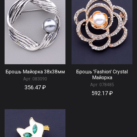
Брошь Майорка 38x38мм
Брошь 'Fashion' Сrystal
Майорка
Арт:
083090
Арт:
078485
356.47 ₽
592.17 ₽