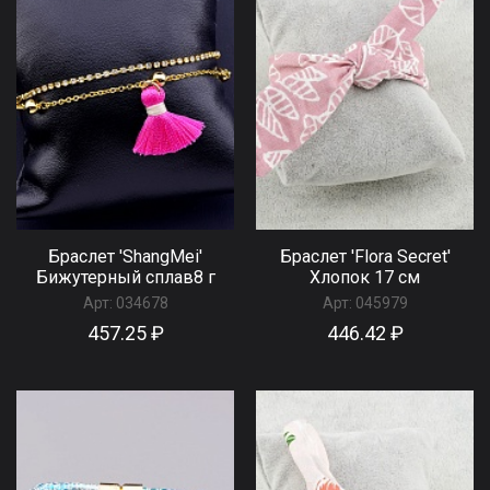
Браслет 'ShangMei'
Браслет 'Flora Secret'
Бижутерный сплав8 г
Хлопок 17 см
Арт:
034678
Арт:
045979
457.25 ₽
446.42 ₽