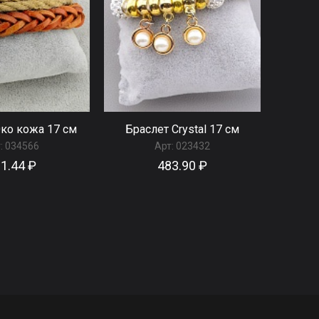
ко кожа 17 см
Браслет Сrystal 17 см
:
034566
Арт:
023432
1.44 ₽
483.90 ₽