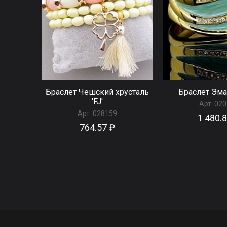
Браслет Чешский хрусталь
Браслет Эма
'FJ'
Арт:
020
Арт:
028159
1 480.
764.57 ₽