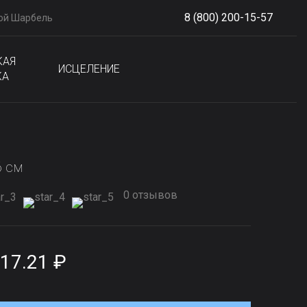
8 (800) 200-15-57
ой Шарбель
S
phone
КАЯ
ИСЦЕЛЕНИЕ
КА
6 см
0 отзывов
17.21 ₽