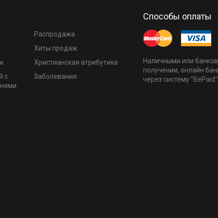
Способы оплаты
Распродажа
Хиты продаж
Наличными или банков
и
Христианская атрибутика
получении, онлайн бан
й с
Заболевания
через систему "BePaid"
мнями