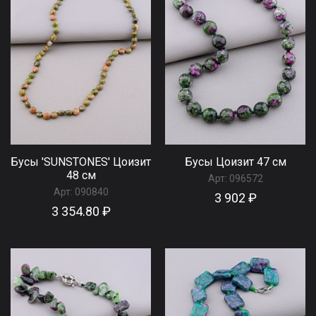
Бусы 'SUNSTONES' Цоизит
Бусы Цоизит 47 см
48 см
Арт:
096572
Арт:
090840
3 902 ₽
3 354.80 ₽