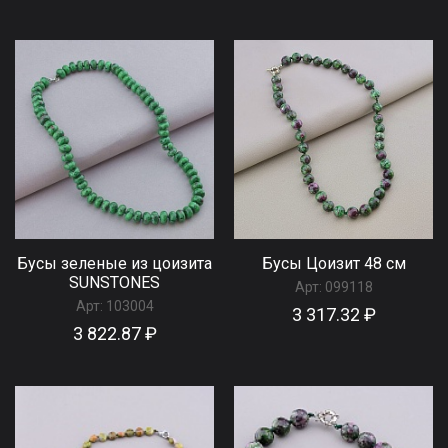
Бусы зеленые из цоизита
Бусы Цоизит 48 см
SUNSTONES
Арт:
099118
Арт:
103004
3 317.32 ₽
3 822.87 ₽