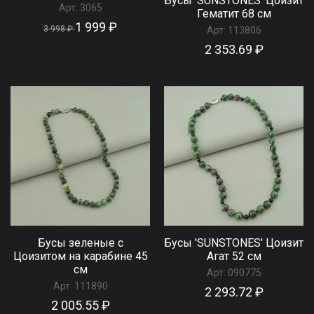
Бусы 'SUNSTONES' Цоизит
Арт:
3065
Гематит 68 см
1 999 ₽
3 998 ₽
Арт:
113806
2 353.69 ₽
Бусы зеленые с
Бусы 'SUNSTONES' Цоизит
Цоизитом на карабине 45
Агат 52 см
см
Арт:
090775
Арт:
111890
2 293.72 ₽
2 005.55 ₽