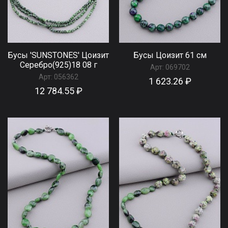
Бусы 'SUNSTONES' Цоизит
Бусы Цоизит 61 см
Серебро(925)18 08 г
Арт:
069702
Арт:
056362
1 623.26 ₽
12 784.55 ₽