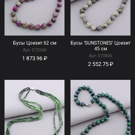
Бусы Цоизит 62 см
Бусы 'SUNSTONES' Цоизит
45 см
Арт:
073548
Арт:
070806
1 873.96 ₽
2 552.75 ₽