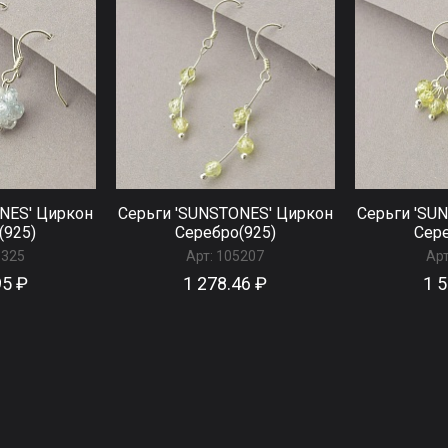
NES' Циркон
Серьги 'SUNSTONES' Циркон
Серьги 'SU
(925)
Серебро(925)
Сере
5325
Арт:
105207
Арт
95 ₽
1 278.46 ₽
1 5