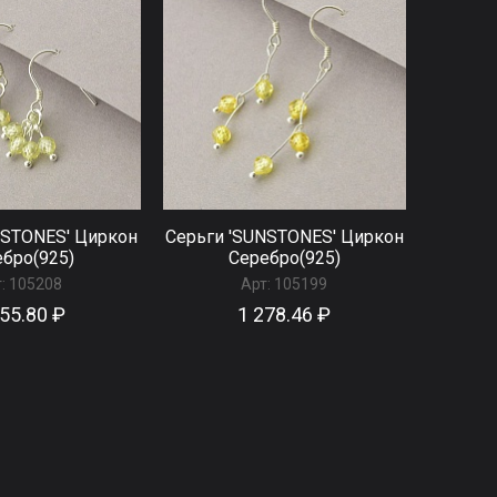
NSTONES' Циркон
Серьги 'SUNSTONES' Циркон
бро(925)
Серебро(925)
:
105208
Арт:
105199
55.80 ₽
1 278.46 ₽