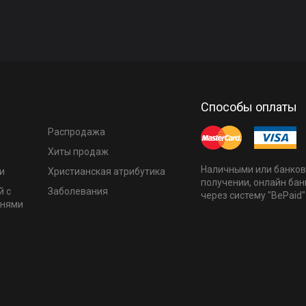
Способы оплаты
Распродажа
Хиты продаж
Наличными или банков
и
Христианская атрибутика
получении, онлайн бан
й с
Заболевания
через систему "BePaid"
мнями