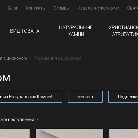
м
Блог
Контакты
Отзывы
Исцеление камнями
Свят
НАТУРАЛЬНЫЕ
ХРИСТИАНС
ВИД ТОВАРА
КАМНИ
АТРИБУТИ
я с цирконом
Украшения с цирконом
ом
ов из Натуральных Камней
месяца
Подвески
ате поступления