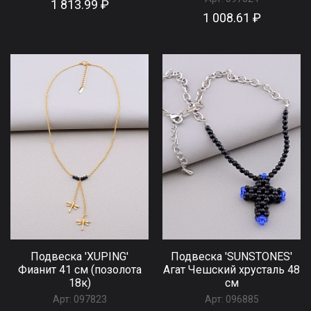
1 813.99 ₽
1 008.61 ₽
Подвеска 'XUPING'
Подвеска 'SUNSTONES'
Фианит 41 см (позолота
Агат Чешский хрусталь 48
18к)
см
Арт:
097823
Арт:
096885