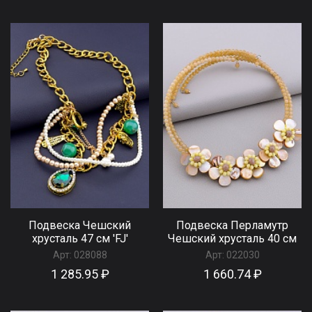
Подвеска Чешский
Подвеска Перламутр
хрусталь 47 см 'FJ'
Чешский хрусталь 40 см
Арт:
028088
Арт:
022030
1 285.95 ₽
1 660.74 ₽