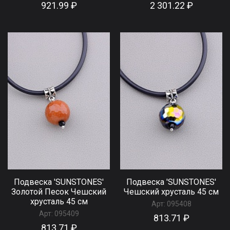
921.99 ₽
2 301.22 ₽
Подвеска 'SUNSTONES'
Подвеска 'SUNSTONES'
Золотой Песок Чешский
Чешский хрусталь 45 см
хрусталь 45 см
Арт:
095408
Арт:
095409
813.71 ₽
813.71 ₽