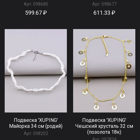
Арт:
098680
Арт:
098677
599.67 ₽
611.33 ₽
Подвеска 'XUPING'
Подвеска 'XUPING'
Майорка 34 см (родий)
Чешский хрусталь 32 см
(позолота 18к)
Арт:
098202
Арт:
097824