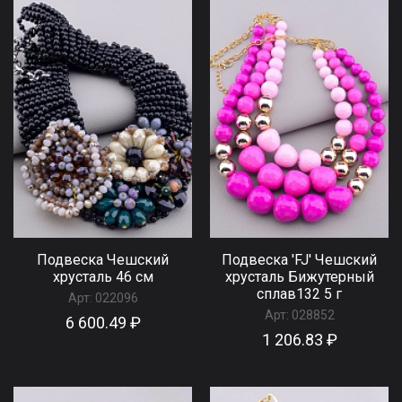
Подвеска Чешский
Подвеска 'FJ' Чешский
хрусталь 46 см
хрусталь Бижутерный
сплав132 5 г
Арт:
022096
Арт:
028852
6 600.49 ₽
1 206.83 ₽