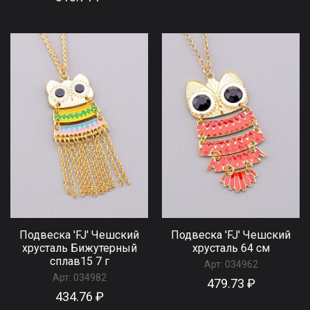
Подвеска 'FJ' Чешский
Подвеска 'FJ' Чешский
хрусталь Бижутерный
хрусталь 64 см
сплав15 7 г
Арт:
034962
Арт:
034982
479.73 ₽
434.76 ₽