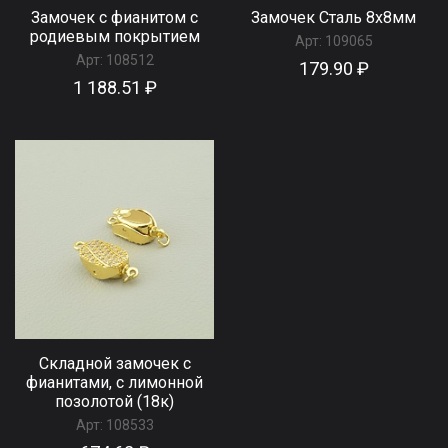
Замочек с фианитом с
Замочек Сталь 8x8мм
родиевым покрытием
Арт:
109065
Арт:
108512
179.90 ₽
1 188.51 ₽
Складной замочек с
фианитами, с лимонной
позолотой (18к)
Арт:
108533