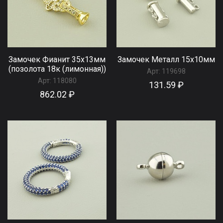
Замочек Фианит 35х13мм
Замочек Металл 15x10мм
(позолота 18к (лимонная))
Арт:
119698
Арт:
118080
131.59 ₽
862.02 ₽