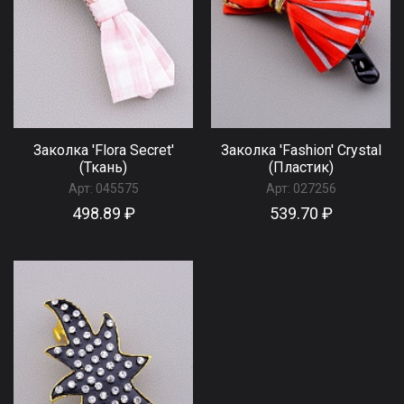
Заколка 'Flora Secret'
Заколка 'Fashion' Сrystal
(Ткань)
(Пластик)
Арт:
045575
Арт:
027256
498.89 ₽
539.70 ₽