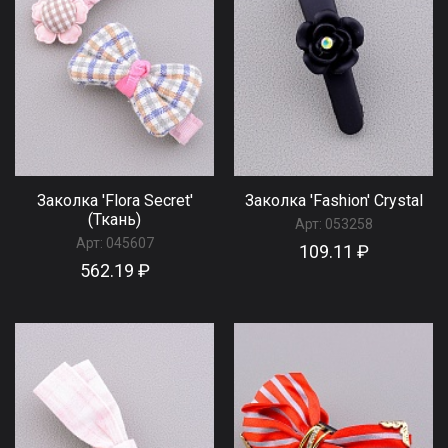
Заколка 'Flora Secret'
Заколка 'Fashion' Сrystal
(Ткань)
Арт:
053258
Арт:
045607
109.11 ₽
562.19 ₽