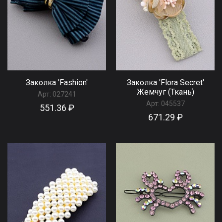
Заколка 'Fashion'
Заколка 'Flora Secret'
Жемчуг (Ткань)
Арт:
027241
Арт:
045537
551.36 ₽
671.29 ₽