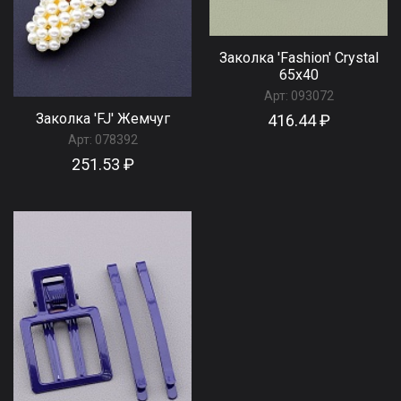
Заколка 'Fashion' Сrystal
65х40
Арт:
093072
Заколка 'FJ' Жемчуг
416.44 ₽
Арт:
078392
251.53 ₽