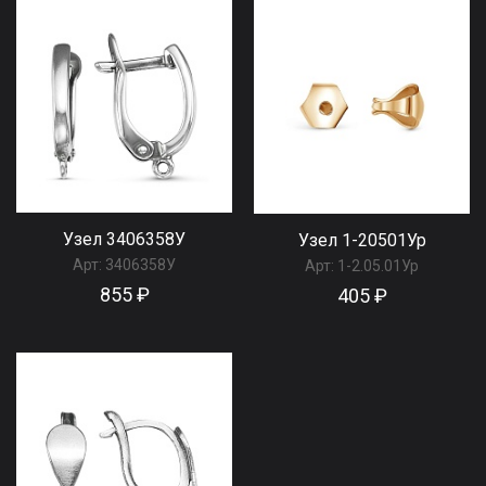
Узел 3406358У
Узел 1-20501Ур
Арт:
3406358У
Арт:
1-2.05.01Ур
855 ₽
405 ₽