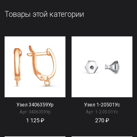
Товары этой категории
Узел 3406359Ур
Узел 1-20501Ус
Арт:
3406359Ур
Арт:
1-2.05.01Ус
1 125 ₽
270 ₽