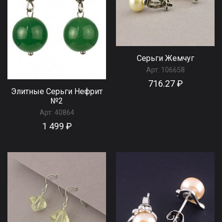
Серьги Жемчуг
Арт:
106658
716.27 ₽
Элитные Серьги Нефрит
№2
Арт:
40864
1 499 ₽