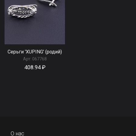
Серьги 'XUPING' (родий)
Арт:
067768
408.94 ₽
О нас