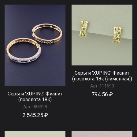
Серьги 'XUPING' Фианит
(позолота 18к (лимонная))
Арт:
111690
Серьги 'XUPING' Фианит
794.56 ₽
(позолота 18к)
Арт:
088328
2 545.25 ₽