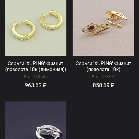
Серьги 'XUPING' Фианит
Серьги 'XUPING' Фианит
(позолота 18к (лимонная))
(позолота 18к)
Арт:
113505
Арт:
107374
963.63 ₽
858.69 ₽