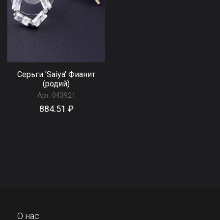
Серьги 'Saiya' Фианит
(родий)
Арт:
043921
884.51 ₽
О нас