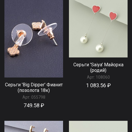
Серьги 'Saiya' Майорка
(родий)
Арт:
108060
Серьги 'Big Dipper' Фианит
1 083.56 ₽
(позолота 18к)
Арт:
055798
749.58 ₽