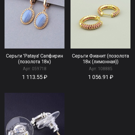
Серьги 'Pataya' Сапфирин
Серьги Фианит (позолота
(позолота 18к)
18к (лимонная))
Арт:
059718
Арт:
108885
1 113.55 ₽
1 056.91 ₽